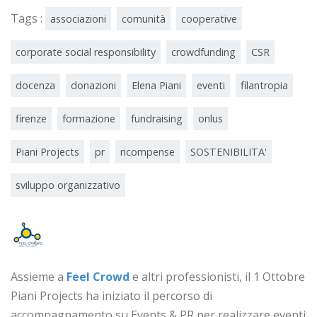
Tags :
associazioni
comunità
cooperative
corporate social responsibility
crowdfunding
CSR
docenza
donazioni
Elena Piani
eventi
filantropia
firenze
formazione
fundraising
onlus
Piani Projects
pr
ricompense
SOSTENIBILITA'
sviluppo organizzativo
Assieme a
Feel Crowd
e altri professionisti, il 1 Ottobre
Piani Projects ha iniziato il percorso di
accompagnamento su Events & PR per realizzare eventi