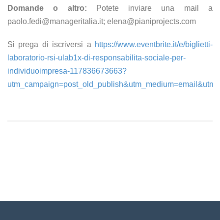
Domande o altro:
Potete inviare una mail a
paolo.fedi@manageritalia.it; elena@pianiprojects.com
Si prega di iscriversi a
https://www.eventbrite.it/e/biglietti-
laboratorio-rsi-ulab1x-di-responsabilita-sociale-per-
individuoimpresa-117836673663?
utm_campaign=post_old_publish&utm_medium=email&utm_s