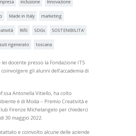
impresa
inclusione
Innovazione
lo
Made in Italy
marketing
atività
Rifò
SDGs
SOSTENIBILITA'
suti rigenerato
toscana
e lei docente presso la Fondazione ITS
oinvolgere gli alunni dell’accademia di
.ssa Antonella Vitiello, ha colto
mbiente è di Moda – Premio Creatività e
Club Firenze Michelangelo per chiederci
edì 30 maggio 2022.
tattato e coinvolto alcune delle aziende