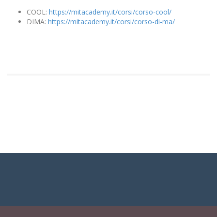
COOL:
https://mitacademy.it/corsi/corso-cool/
DIMA:
https://mitacademy.it/corsi/corso-di-ma/