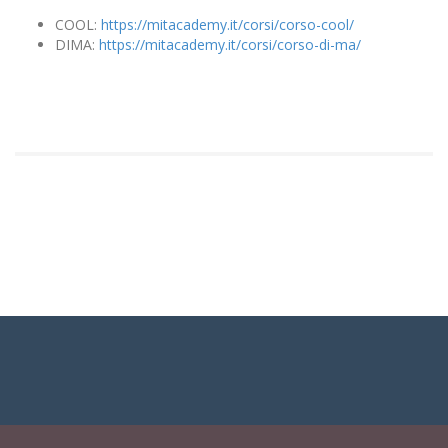
COOL:
https://mitacademy.it/corsi/corso-cool/
DIMA:
https://mitacademy.it/corsi/corso-di-ma/