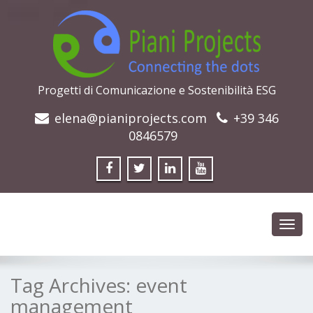
Progetti di Comunicazione e Sostenibilità ESG
elena@pianiprojects.com
+39 346
0846579
Toggl
navig
Tag Archives:
event
management