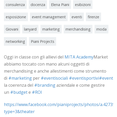
consulenza
docenza
Elena Piani
esibizioni
esposizione
event management
eventi
firenze
Giovani
lanyard
marketing
merchandising
moda
networking
Piani Projects
Oggi in classe con gli allievi del
MITA Academy
Market
abbiamo toccato con mano alcuni oggetti di
merchandising e anche allestimenti come strumento
di
#marketing
per
#eventisociali
#eventisportivi
#eventii
la coerenza del
#branding
aziendale e come gestire
un
#budget
e
#ROI
https://www.facebook.com/pianiprojects/photos/a.4273
type=3&theater