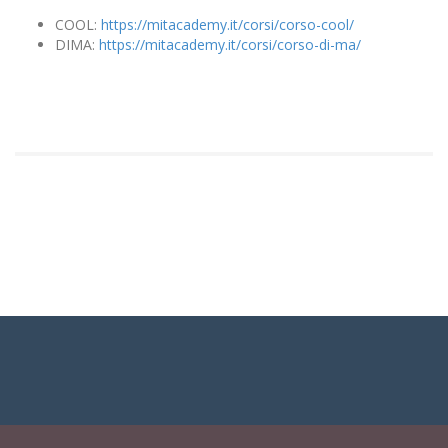
COOL:
https://mitacademy.it/corsi/corso-cool/
DIMA:
https://mitacademy.it/corsi/corso-di-ma/