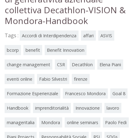
collettiva Decathlon-VISION &
Mondora-Handbook
Tags :
Accordi di Interdipendenza
affari
ASVIS
bcorp
benefit
Benefit Innovation
change management
CSR
Decathlon
Elena Piani
eventi online
Fabio Silvestri
firenze
Formazione Esperienziale
Francesco Mondora
Goal 8
Handbook
imprenditorialità
Innovazione
lavoro
manageritalia
Mondora
online seminars
Paolo Fedi
Piani Projects
Responsabilità Sociale
RSI
SDGs