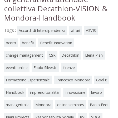
collettiva Decathlon-VISION &
Mondora-Handbook
Tags :
Accordi di Interdipendenza
affari
ASVIS
bcorp
benefit
Benefit Innovation
change management
CSR
Decathlon
Elena Piani
eventi online
Fabio Silvestri
firenze
Formazione Esperienziale
Francesco Mondora
Goal 8
Handbook
imprenditorialità
Innovazione
lavoro
manageritalia
Mondora
online seminars
Paolo Fedi
Piani Projects
Responsabilità Sociale
RSI
SDGs