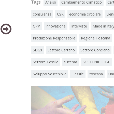
Tags :
Analisi
Cambiamento Climatico
Car
consulenza
CSR
economia circolare
Elen
GPP
Innovazione
Interviste
Made in Ital
Produzione Responsabile
Regione Toscana
SDGs
Settore Cartario
Settore Conciario
Settore Tessile
sistema
SOSTENIBILITA'
Sviluppo Sostenibile
Tessile
toscana
Uni