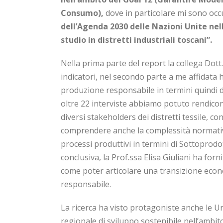
Consumo),
dove in particolare mi sono occu
dell’Agenda 2030 delle Nazioni Unite nell
studio in distretti industriali toscani”.
Nella prima parte del report la collega Dott
indicatori, nel secondo parte a me affidata 
produzione responsabile in termini quindi d
oltre 22 interviste abbiamo potuto rendicon
diversi stakeholders dei distretti tessile, co
comprendere anche la complessità normativ
processi produttivi in termini di Sottoprod
conclusiva, la Prof.ssa Elisa Giuliani ha for
come poter articolare una transizione eco
responsabile.
La ricerca ha visto protagoniste anche le Un
regionale di sviluppo sostenibile nell’ambit