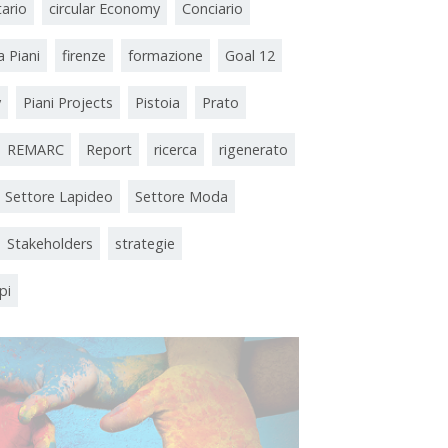
tario
circular Economy
Conciario
a Piani
firenze
formazione
Goal 12
y
Piani Projects
Pistoia
Prato
REMARC
Report
ricerca
rigenerato
Settore Lapideo
Settore Moda
Stakeholders
strategie
pi