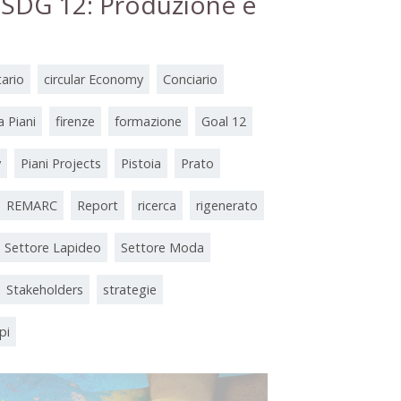
 SDG 12: Produzione e
tario
circular Economy
Conciario
a Piani
firenze
formazione
Goal 12
y
Piani Projects
Pistoia
Prato
REMARC
Report
ricerca
rigenerato
Settore Lapideo
Settore Moda
Stakeholders
strategie
pi