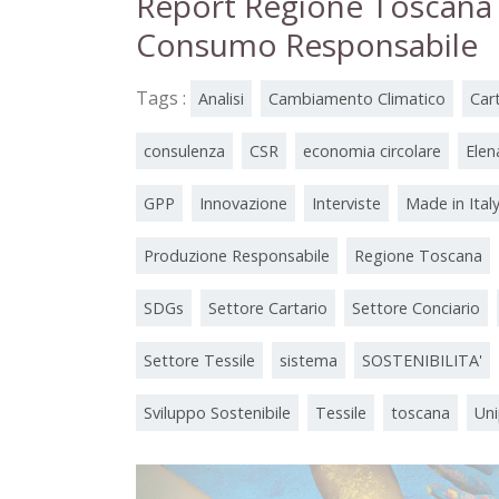
Report Regione Toscana
Consumo Responsabile
Tags :
Analisi
Cambiamento Climatico
Car
consulenza
CSR
economia circolare
Elen
GPP
Innovazione
Interviste
Made in Ital
Produzione Responsabile
Regione Toscana
SDGs
Settore Cartario
Settore Conciario
Settore Tessile
sistema
SOSTENIBILITA'
Sviluppo Sostenibile
Tessile
toscana
Uni