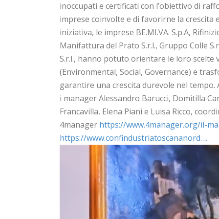
inoccupati e certificati con l’obiettivo di raf
imprese coinvolte e di favorirne la crescita
iniziativa, le imprese BE.MI.VA. S.p.A, Rifiniz
Manifattura del Prato S.r.l., Gruppo Colle S.r.l
S.r.l., hanno potuto orientare le loro scelte
(Environmental, Social, Governance) e trasf
garantire una crescita durevole nel tempo.
i manager Alessandro Barucci, Domitilla Car
Francavilla, Elena Piani e Luisa Ricco, coord
4manager
https://www.4manager.org/il-m
https://www.confindustriatoscananord….