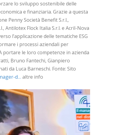
forzare lo sviluppo sostenibile delle
 economica e finanziaria. Grazie a questa
ione Penny Società Benefit S.r.l.,
., Antilotex Flock Italia S.r.l. e Acril-Nova
 verso l’applicazione delle tematiche ESG
ormare i processi aziendali per
 A portare le loro competenze in azienda
atti, Bruno Fantechi, Gianpiero
inati da Luca Barneschi. Fonte: Sito
anager-d…
altre info