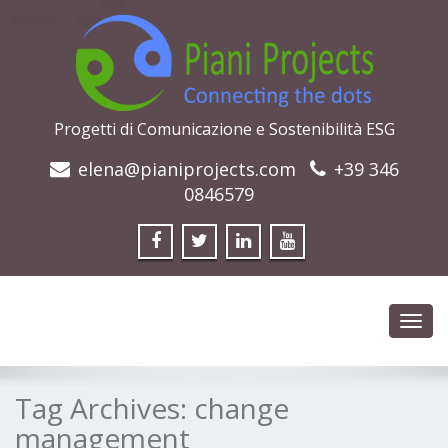
Progetti di Comunicazione e Sostenibilità ESG
elena@pianiprojects.com
+39 346
0846579
Toggl
navig
Tag Archives:
change
management